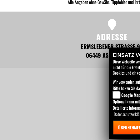
Alle Angaben ohne Gewähr. Tippfehler und Irr
ADRESSE
ERMSLEBENER STRASSE 
06449 ASCHERSLEBEN
EINSATZ 
Diese Webseite ve
nicht für die Ers
Cookies und einge
Wir verwenden auf
HOME
MOT
Bitte haken Sie d
Google Ma
Optional kann mit
Detailierte Infor
Datenschutzerklä
ÜBERNEHME