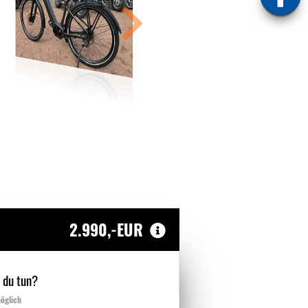
2.990,-EUR
 du tun?
öglich