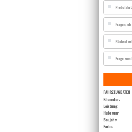
Probefahrt
Fragen, ob 
Rückruf er
Frage zum I
FAHRZEUGDATEN
Kilometer:
Leistung:
Hubraum:
Baujahr:
Farbe: