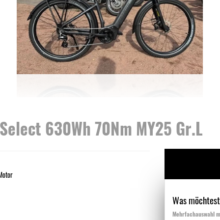
Select 630Wh 70Nm MY25 Gr.L
Motor
Was möchtest
Mehrfachauswahl m