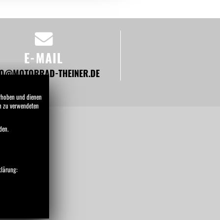
E-MAIL
FO@MOTORRAD-THEINER.DE
erhoben und dienen
en zu verwendeten
den.
HMEN
NEWS
klärung: