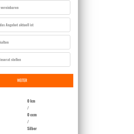
 vereinbaren
das Angebot aktuell ist
halten
nserat stellen
WEITER
0 km
/
0 ccm
/
Silber