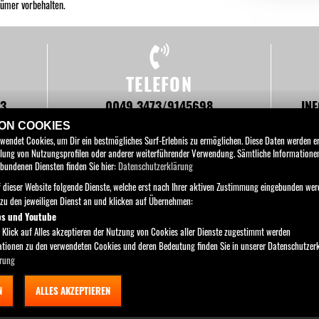
tümer vorbehalten.
TELEFON
93
0049 3473/9145698
IN
VON COOKIES
rwendet Cookies, um Dir ein bestmögliches Surf-Erlebnis zu ermöglichen. Diese Daten werden 
tellung von Nutzungsprofilen oder anderer weiterführender Verwendung. Sämtliche Information
bundenen Diensten finden Sie hier:
Datenschutzerklärung
 dieser Website folgende Dienste, welche erst nach Ihrer aktiven Zustimmung eingebunden wer
ORRAD
PARTS & WEAR
SERVICE
RIDE ORANGE
UNTERNE
azu den jeweiligen Dienst an und klicken auf Übernehmen:
ps und Youtube
Motorrad Theiner
 Klick auf Alles akzeptieren der Nutzung von Cookies aller Dienste zugestimmt werden
Ermslebener Strasse 93 , 06449 Aschersleben
mationen zu den verwendeten Cookies und deren Bedeutung finden Sie in unserer Datenschutzer
rung
Kontakt
AGB
Impressum
Datenschutz
Disclaimer
N
ALLES AKZEPTIEREN