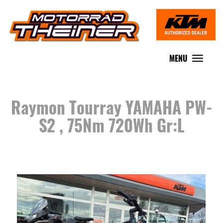
MENU
Toggle
navigat
Raymon Tourray YAMAHA PW-
S2 , 75Nm 720Wh Gr:L