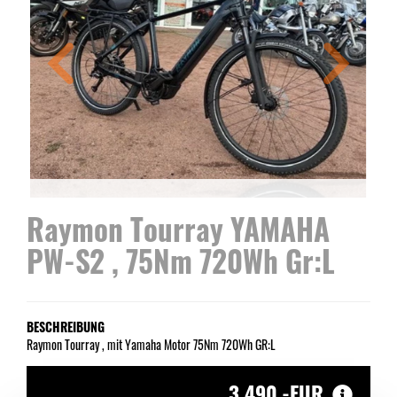
Raymon Tourray YAMAHA
PW-S2 , 75Nm 720Wh Gr:L
BESCHREIBUNG
Raymon Tourray , mit Yamaha Motor 75Nm 720Wh GR:L
3.490,-EUR