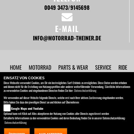
0049 3473/9145698
E-MAIL
INFO@MOTORRAD-THEINER.DE
HOME
MOTORRAD
PARTS & WEAR
SERVICE
RIDE
ORANGE
UNTERNEHMEN
NEWS
EINSATZ VON COOKIES
Diese Webseite verwendet Cookies, um Dir ein bestmögliches Surf-Erlebnis zu ermöglichen. Diese Daten werden erhoben
und dienen nicht für die Erstellung von Nutzungsprofilen oder anderer weiterführender Verwendung. Sämtliche Informationen
Motorrad Theiner
zu verwendeten Cookies und eingebundenen Diensten finden Sie hier:
Datenschutzerklärung
Ermslebener Strasse 93 , 06449 Aschersleben
Wir verwenden auf dieser Website folgende Dienste, welche erst nach Ihrer aktiven Zustimmung eingebunden werden.
Bitte haken Sie dazu den jeweiligen Dienst an und klicken auf Übernehmen:
Kontakt
AGB
Impressum
Google Maps und Youtube
Datenschutz
Disclaimer
Optional kann mit Klick auf Alles akzeptieren der Nutzung von Cookies aller Dienste zugestimmt werden
Detailierte Informationen zu den verwendeten Cookies und deren Bedeutung finden Sie in unserer Datenschutzerklärung:
Datenschutzerklärung