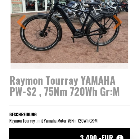
Raymon Tourray YAMAHA
PW-S2 , 75Nm 720Wh Gr:M
BESCHREIBUNG
Raymon Tourray , mit Yamaha Motor 75Nm 720Wh GR:M
3.490,-EUR