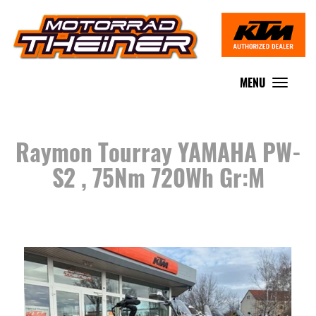
MENU
Toggle
navigat
Raymon Tourray YAMAHA PW-
S2 , 75Nm 720Wh Gr:M