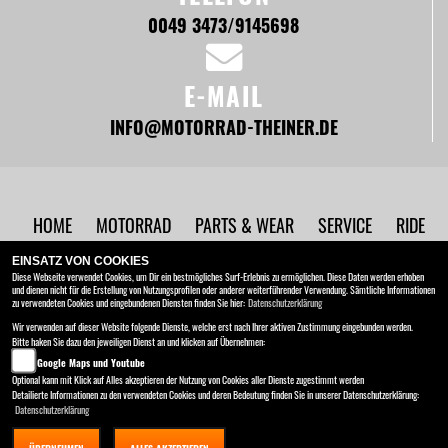
0049 3473/9145698
E-MAIL
INFO@MOTORRAD-THEINER.DE
HOME
MOTORRAD
PARTS & WEAR
SERVICE
RIDE
ORANGE
UNTERNEHMEN
NEWS
EINSATZ VON COOKIES
Diese Webseite verwendet Cookies, um Dir ein bestmögliches Surf-Erlebnis zu ermöglichen. Diese Daten werden erhoben
und dienen nicht für die Erstellung von Nutzungsprofilen oder anderer weiterführender Verwendung. Sämtliche Informationen
Motorrad Theiner
zu verwendeten Cookies und eingebundenen Diensten finden Sie hier:
Datenschutzerklärung
Ermslebener Strasse 93 , 06449 Aschersleben
Wir verwenden auf dieser Website folgende Dienste, welche erst nach Ihrer aktiven Zustimmung eingebunden werden.
Bitte haken Sie dazu den jeweiligen Dienst an und klicken auf Übernehmen:
Kontakt
AGB
Impressum
Google Maps und Youtube
Datenschutz
Disclaimer
Optional kann mit Klick auf Alles akzeptieren der Nutzung von Cookies aller Dienste zugestimmt werden
Detailierte Informationen zu den verwendeten Cookies und deren Bedeutung finden Sie in unserer Datenschutzerklärung:
Datenschutzerklärung