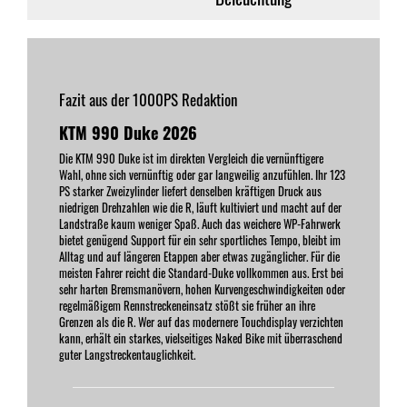
Fazit aus der 1000PS Redaktion
KTM 990 Duke 2026
Die KTM 990 Duke ist im direkten Vergleich die vernünftigere
Wahl, ohne sich vernünftig oder gar langweilig anzufühlen. Ihr 123
PS starker Zweizylinder liefert denselben kräftigen Druck aus
niedrigen Drehzahlen wie die R, läuft kultiviert und macht auf der
Landstraße kaum weniger Spaß. Auch das weichere WP-Fahrwerk
bietet genügend Support für ein sehr sportliches Tempo, bleibt im
Alltag und auf längeren Etappen aber etwas zugänglicher. Für die
meisten Fahrer reicht die Standard-Duke vollkommen aus. Erst bei
sehr harten Bremsmanövern, hohen Kurvengeschwindigkeiten oder
regelmäßigem Rennstreckeneinsatz stößt sie früher an ihre
Grenzen als die R. Wer auf das modernere Touchdisplay verzichten
kann, erhält ein starkes, vielseitiges Naked Bike mit überraschend
guter Langstreckentauglichkeit.